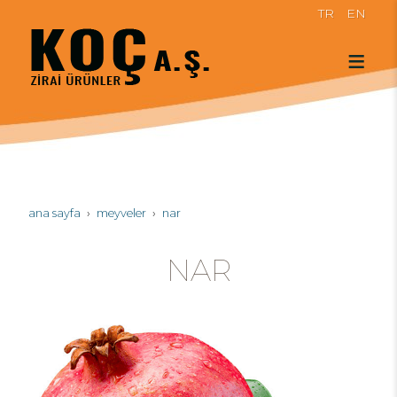
TR
EN
ana sayfa
meyveler
nar
NAR