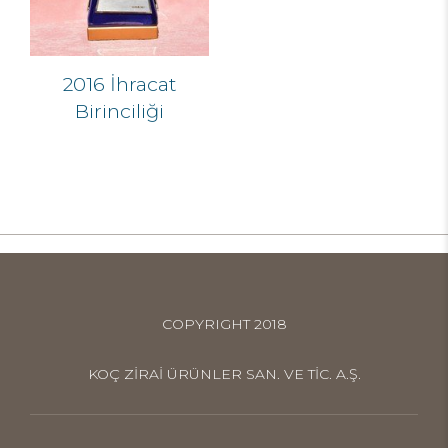
2016 İhracat
Birinciliği
COPYRIGHT 2018
KOÇ ZİRAİ ÜRÜNLER SAN. VE TİC. A.Ş.